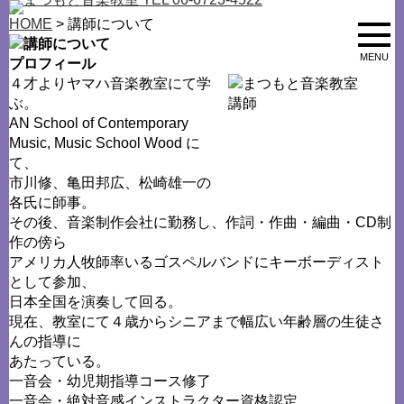
HOME
> 講師について
MENU
プロフィール
４才よりヤマハ音楽教室にて学
ぶ。
AN School of Contemporary
Music, Music School Wood に
て、
市川修、亀田邦広、松崎雄一の
各氏に師事。
その後、音楽制作会社に勤務し、作詞・作曲・編曲・CD制
作の傍ら
アメリカ人牧師率いるゴスペルバンドにキーボーディスト
として参加、
日本全国を演奏して回る。
現在、教室にて４歳からシニアまで幅広い年齢層の生徒さ
んの指導に
あたっている。
一音会・幼児期指導コース修了
一音会・絶対音感インストラクター資格認定