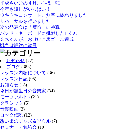
平成さいごの４月、心機一転
今年も短冊がいっぱい！
ウキウキコンサート、無事に終わりました！
リハーサルを行いました！
次の発表会は「魔笛」に挑戦
バンド・キーボードに挑戦したHくん
Ｓちゃんが、おけいこ表ゴール達成！
戦争は絶対に駄目
お知らせ
(22)
ブログ
(383)
レッスン内容について
(36)
レッスン日記
(95)
お知らせ
(18)
今日が誕生日の音楽家
(34)
モーツァルト♪
(21)
クラシック
(5)
音楽映画
(3)
ロック伝説
(12)
想い出のジャズ＆ソウル
(7)
セミナー・勉強会
(10)