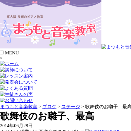
MENU
×
まつもと音楽教室
>
ブログ
>
ステージ
> 歌舞伎のお囃子、最
歌舞伎のお囃子、最高
2014年06月28日