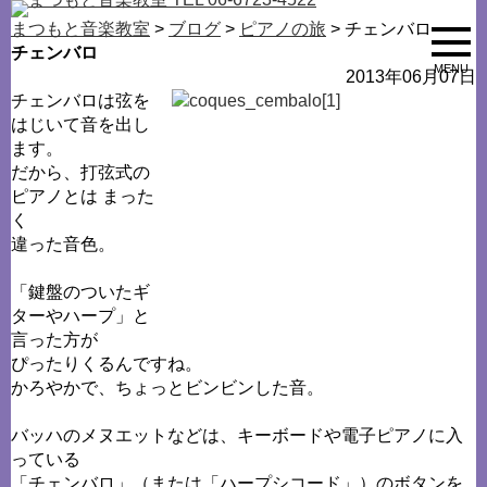
まつもと音楽教室
>
ブログ
>
ピアノの旅
> チェンバロ
チェンバロ
MENU
2013年06月07日
チェンバロは弦を
はじいて音を出し
ます。
だから、打弦式の
ピアノとは まった
く
違った音色。
「鍵盤のついたギ
ターやハープ」と
言った方が
ぴったりくるんですね。
かろやかで、ちょっとビンビンした音。
バッハのメヌエットなどは、キーボードや電子ピアノに入
っている
「チェンバロ」（または「ハープシコード」）のボタンを