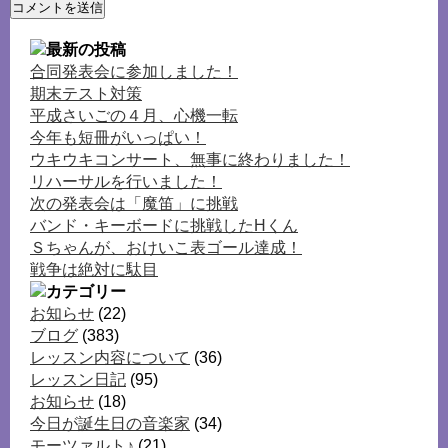
合同発表会に参加しました！
期末テスト対策
平成さいごの４月、心機一転
今年も短冊がいっぱい！
ウキウキコンサート、無事に終わりました！
リハーサルを行いました！
次の発表会は「魔笛」に挑戦
バンド・キーボードに挑戦したHくん
Ｓちゃんが、おけいこ表ゴール達成！
戦争は絶対に駄目
お知らせ
(22)
ブログ
(383)
レッスン内容について
(36)
レッスン日記
(95)
お知らせ
(18)
今日が誕生日の音楽家
(34)
モーツァルト♪
(21)