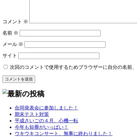
コメント
※
名前
※
メール
※
サイト
次回のコメントで使用するためブラウザーに自分の名前、
合同発表会に参加しました！
期末テスト対策
平成さいごの４月、心機一転
今年も短冊がいっぱい！
ウキウキコンサート、無事に終わりました！