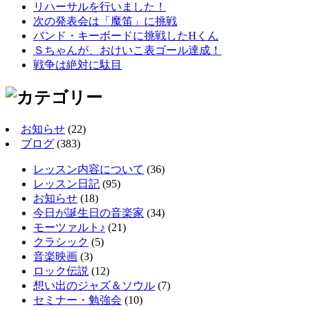
リハーサルを行いました！
次の発表会は「魔笛」に挑戦
バンド・キーボードに挑戦したHくん
Ｓちゃんが、おけいこ表ゴール達成！
戦争は絶対に駄目
お知らせ
(22)
ブログ
(383)
レッスン内容について
(36)
レッスン日記
(95)
お知らせ
(18)
今日が誕生日の音楽家
(34)
モーツァルト♪
(21)
クラシック
(5)
音楽映画
(3)
ロック伝説
(12)
想い出のジャズ＆ソウル
(7)
セミナー・勉強会
(10)