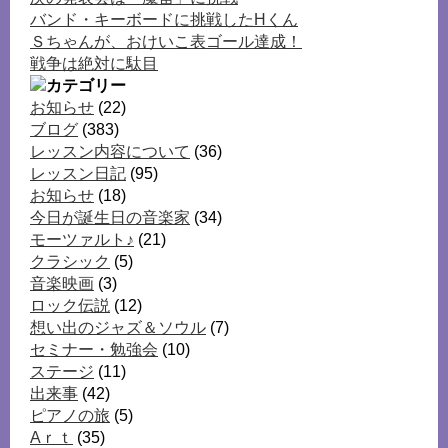
バンド・キーボードに挑戦したHくん
Ｓちゃんが、おけいこ表ゴール達成！
戦争は絶対に駄目
お知らせ
(22)
ブログ
(383)
レッスン内容について
(36)
レッスン日記
(95)
お知らせ
(18)
今日が誕生日の音楽家
(34)
モーツァルト♪
(21)
クラシック
(5)
音楽映画
(3)
ロック伝説
(12)
想い出のジャズ＆ソウル
(7)
セミナー・勉強会
(10)
ステージ
(11)
出来事
(42)
ピアノの旅
(5)
Aｒｔ
(35)