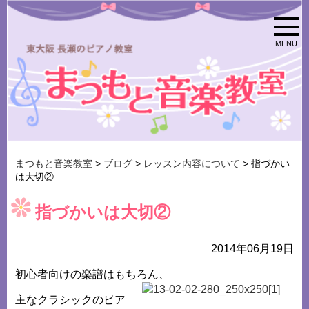
MENU
まつもと音楽教室
>
ブログ
>
レッスン内容について
> 指づかい
は大切②
指づかいは大切②
2014年06月19日
初心者向けの楽譜はもちろん、
主なクラシックのピア