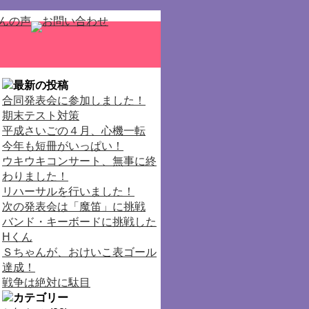
合同発表会に参加しました！
期末テスト対策
平成さいごの４月、心機一転
今年も短冊がいっぱい！
ウキウキコンサート、無事に終
わりました！
リハーサルを行いました！
次の発表会は「魔笛」に挑戦
バンド・キーボードに挑戦した
Hくん
Ｓちゃんが、おけいこ表ゴール
達成！
戦争は絶対に駄目