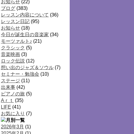
お知らせ
(22)
ブログ
(383)
レッスン内容について
(36)
レッスン日記
(95)
お知らせ
(18)
今日が誕生日の音楽家
(34)
モーツァルト♪
(21)
クラシック
(5)
音楽映画
(3)
ロック伝説
(12)
想い出のジャズ＆ソウル
(7)
セミナー・勉強会
(10)
ステージ
(11)
出来事
(42)
ピアノの旅
(5)
Aｒｔ
(35)
LIFE
(41)
お気に入り
(7)
2026年3月
(1)
2025年2月
(1)