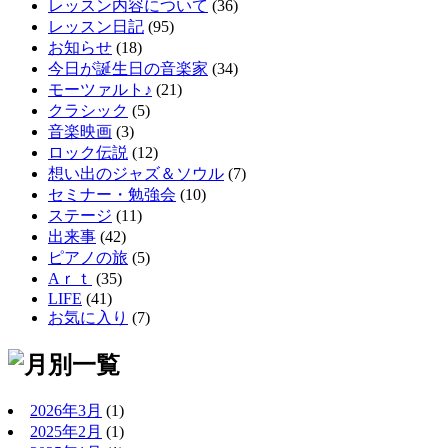
レッスン内容について
(36)
レッスン日記
(95)
お知らせ
(18)
今日が誕生日の音楽家
(34)
モーツァルト♪
(21)
クラシック
(5)
音楽映画
(3)
ロック伝説
(12)
想い出のジャズ＆ソウル
(7)
セミナー・勉強会
(10)
ステージ
(11)
出来事
(42)
ピアノの旅
(5)
Aｒｔ
(35)
LIFE
(41)
お気に入り
(7)
2026年3月
(1)
2025年2月
(1)