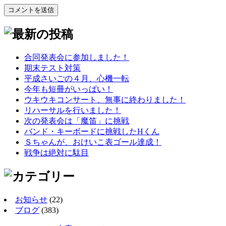
合同発表会に参加しました！
期末テスト対策
平成さいごの４月、心機一転
今年も短冊がいっぱい！
ウキウキコンサート、無事に終わりました！
リハーサルを行いました！
次の発表会は「魔笛」に挑戦
バンド・キーボードに挑戦したHくん
Ｓちゃんが、おけいこ表ゴール達成！
戦争は絶対に駄目
お知らせ
(22)
ブログ
(383)