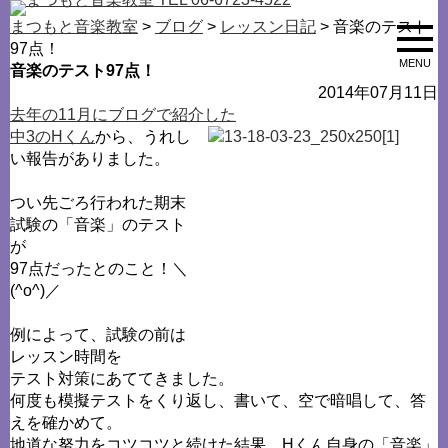
まつもと音楽教室
>
ブログ
>
レッスン日記
> 音楽のテスト
97点！
MENU
音楽のテスト97点！
2014年07月11日
去年の11月にブログで紹介した
中3のHくん
から、うれし
い報告がありました。
つい先ごろ行われた期末
試験の「音楽」のテスト
が
97点だったとのこと！＼
(^o^)／
例によって、試験の前は
レッスン時間を
テスト対策にあててきました。
何度も模擬テストをくり返し、書いて、空で暗唱して、答
えを確かめて。
地道な努力をコツコツと続けた結果、Hくん自身の「音楽」