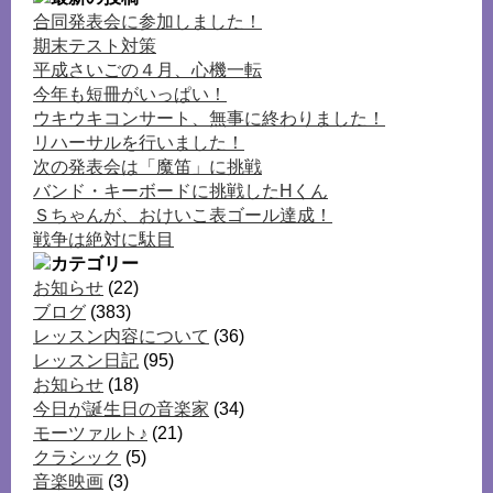
合同発表会に参加しました！
期末テスト対策
平成さいごの４月、心機一転
今年も短冊がいっぱい！
ウキウキコンサート、無事に終わりました！
リハーサルを行いました！
次の発表会は「魔笛」に挑戦
バンド・キーボードに挑戦したHくん
Ｓちゃんが、おけいこ表ゴール達成！
戦争は絶対に駄目
お知らせ
(22)
ブログ
(383)
レッスン内容について
(36)
レッスン日記
(95)
お知らせ
(18)
今日が誕生日の音楽家
(34)
モーツァルト♪
(21)
クラシック
(5)
音楽映画
(3)