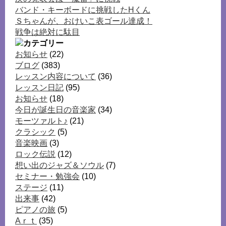
バンド・キーボードに挑戦したHくん
Ｓちゃんが、おけいこ表ゴール達成！
戦争は絶対に駄目
お知らせ
(22)
ブログ
(383)
レッスン内容について
(36)
レッスン日記
(95)
お知らせ
(18)
今日が誕生日の音楽家
(34)
モーツァルト♪
(21)
クラシック
(5)
音楽映画
(3)
ロック伝説
(12)
想い出のジャズ＆ソウル
(7)
セミナー・勉強会
(10)
ステージ
(11)
出来事
(42)
ピアノの旅
(5)
Aｒｔ
(35)