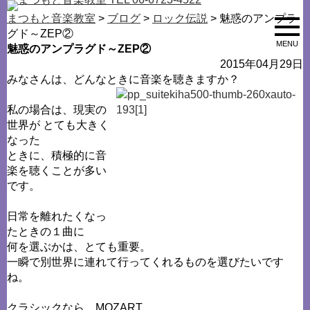
まつもと音楽教室
>
ブログ
>
ロック伝説
> 魅惑のアンプラ
グド～ZEP②
MENU
魅惑のアンプラグド～ZEP②
2015年04月29日
みなさんは、どんなときに音楽を聴きますか？
私の場合は、現実の
世界が とても大きく
なった
ときに、積極的に音
楽を聴くことが多い
です。
日常を離れたくなっ
たときの１曲に
何を選ぶかは、とても重要。
一瞬で別世界に連れて行ってくれるものを選びたいです
ね。
クラシックなら、MOZART。