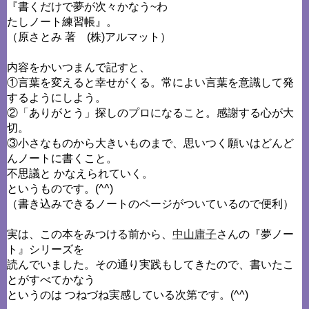
『書くだけで夢が次々かなう~わ
たしノート練習帳』。
（原さとみ 著 (株)アルマット）
内容をかいつまんで記すと、
①言葉を変えると幸せがくる。常によい言葉を意識して発
するようにしよう。
②「ありがとう」探しのプロになること。感謝する心が大
切。
③小さなものから大きいものまで、思いつく願いはどんど
んノートに書くこと。
不思議と かなえられていく。
というものです。(^^)
（書き込みできるノートのページがついているので便利）
実は、この本をみつける前から、
中山庸子
さんの『夢ノー
ト』シリーズを
読んでいました。その通り実践もしてきたので、書いたこ
とがすべてかなう
というのは つねづね実感している次第です。(^^)