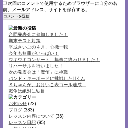
次回のコメントで使用するためブラウザーに自分の名
前、メールアドレス、サイトを保存する。
合同発表会に参加しました！
期末テスト対策
平成さいごの４月、心機一転
今年も短冊がいっぱい！
ウキウキコンサート、無事に終わりました！
リハーサルを行いました！
次の発表会は「魔笛」に挑戦
バンド・キーボードに挑戦したHくん
Ｓちゃんが、おけいこ表ゴール達成！
戦争は絶対に駄目
お知らせ
(22)
ブログ
(383)
レッスン内容について
(36)
レッスン日記
(95)