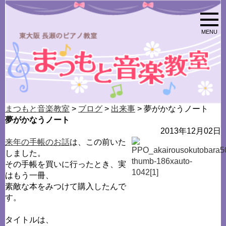
MENU
まつもと音楽教室
>
ブログ
>
出来事
> 夢がかなうノート
夢がかなうノート
2013年12月02日
来年の手帳のお話
は、この前いた
しました。
その手帳を買いに行ったとき、実
はもう一冊、
素敵な本をみつけて購入したんで
す。
タイトルは、