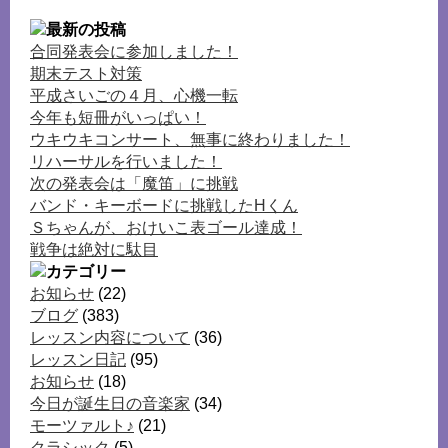
合同発表会に参加しました！
期末テスト対策
平成さいごの４月、心機一転
今年も短冊がいっぱい！
ウキウキコンサート、無事に終わりました！
リハーサルを行いました！
次の発表会は「魔笛」に挑戦
バンド・キーボードに挑戦したHくん
Ｓちゃんが、おけいこ表ゴール達成！
戦争は絶対に駄目
お知らせ
(22)
ブログ
(383)
レッスン内容について
(36)
レッスン日記
(95)
お知らせ
(18)
今日が誕生日の音楽家
(34)
モーツァルト♪
(21)
クラシック
(5)