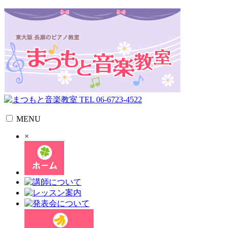
MENU
×