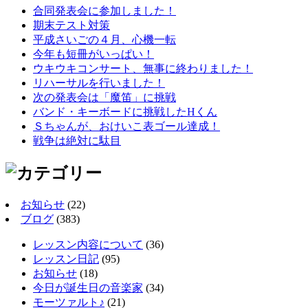
合同発表会に参加しました！
期末テスト対策
平成さいごの４月、心機一転
今年も短冊がいっぱい！
ウキウキコンサート、無事に終わりました！
リハーサルを行いました！
次の発表会は「魔笛」に挑戦
バンド・キーボードに挑戦したHくん
Ｓちゃんが、おけいこ表ゴール達成！
戦争は絶対に駄目
お知らせ
(22)
ブログ
(383)
レッスン内容について
(36)
レッスン日記
(95)
お知らせ
(18)
今日が誕生日の音楽家
(34)
モーツァルト♪
(21)