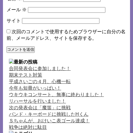
メール
※
サイト
次回のコメントで使用するためブラウザーに自分の名
前、メールアドレス、サイトを保存する。
合同発表会に参加しました！
期末テスト対策
平成さいごの４月、心機一転
今年も短冊がいっぱい！
ウキウキコンサート、無事に終わりました！
リハーサルを行いました！
次の発表会は「魔笛」に挑戦
バンド・キーボードに挑戦したHくん
Ｓちゃんが、おけいこ表ゴール達成！
戦争は絶対に駄目